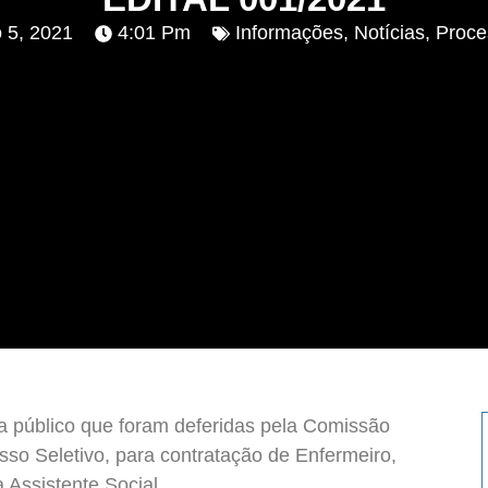
o 5, 2021
4:01 Pm
Informações
,
Notícias
,
Proce
na público que foram deferidas pela Comissão
sso Seletivo, para contratação de Enfermeiro,
 Assistente Social.