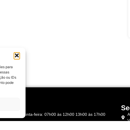
ies para
 essas
ção ou IDs
nto pode
rários
Se
Segunda à Quinta-feira: 07h00 às 12h00 13h00 às 17h00
A
V
Sexta-feira: 07h00 às 12h00 – 13h00 às 16h00
C