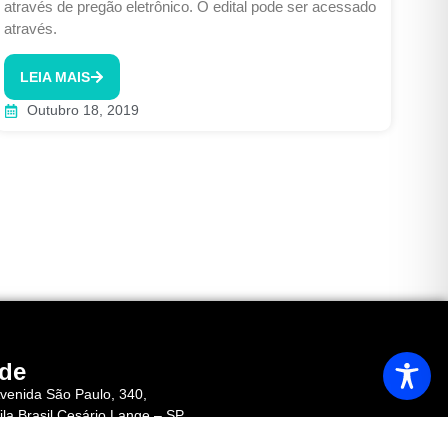
através de pregão eletrônico. O edital pode ser acessado
através.
LEIA MAIS
Outubro 18, 2019
de
venida São Paulo, 340,
ila Brasil Cesário Lange – SP
EP 18.287-040