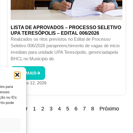
LISTA DE APROVADOS – PROCESSO SELETIVO
UPA TERESÓPOLIS – EDITAL 006/2026
Realizados os ritos previstos no Edital de Processo
Seletivo 006/2026 parapreenchimento de vagas de inicio
imediato para unidade UPA Teresópolis, gerenciadapela
BHCL no Municipio de.
LEIA MAIS
Junho 12, 2026
ies para
 essas
ção ou IDs
nto pode
Voltar
1
2
3
4
5
6
7
8
Próximo