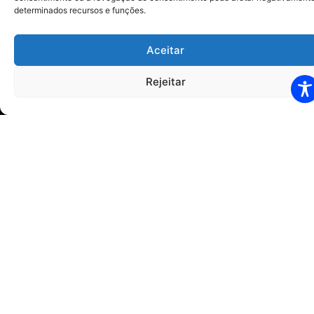
determinados recursos e funções.
Aceitar
Rejeitar
Horários
Segunda à Quinta-feira: 07h00 às 12h00 13h00 às
17h00
Sexta-feira: 07h00 às 12h00 – 13h00 às 16h00
Visitas:
13h00 às 16h00 – 04 pessoas