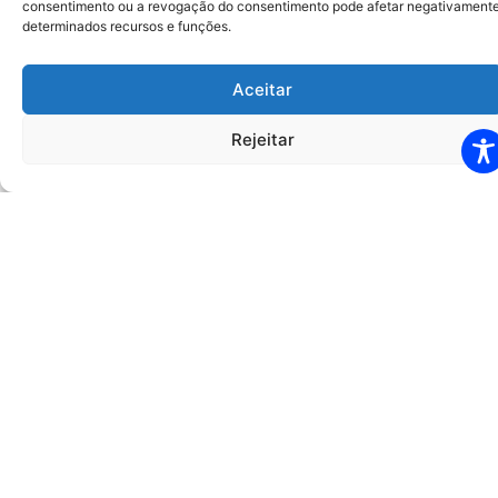
consentimento ou a revogação do consentimento pode afetar negativament
determinados recursos e funções.
Aceitar
Rejeitar
ERRATA AO EDITAL DE PROCESSO SELETIVO
006/2026
A BENEFICÊNCIA HOSPITALAR DE CESÁRIO LANGE –
BHCL, Organização Social responsável pela gestão da
Unidade de Pronto Atendimento – UPA Teresópolis, no
Município de Betim/MG,.
LEIA MAIS
Junho 5, 2026