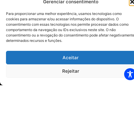
Gerenciar consentimento
Para proporcionar uma melhor experiência, usamos tecnologias como
cookies para armazenar e/ou acessar informações do dispositivo. O
consentimento com essas tecnologias nos permite processar dados como
comportamento da navegação ou IDs exclusivos neste site. O não
Horários
consentimento ou a revogação do consentimento pode afetar negativament
Segunda à Quinta-feira: 07h00 às 12h00 13h00 às
determinados recursos e funções.
17h00
Sexta-feira: 07h00 às 12h00 – 13h00 às 16h00
Aceitar
Visitas:
Rejeitar
13h00 às 16h00 – 04 pessoas
20h00 às 21h00 – 02 pessoas
Sede
Avenida São Paulo, 340,
Vila Brasil Cesário Lange – SP
CEP 18.287-040