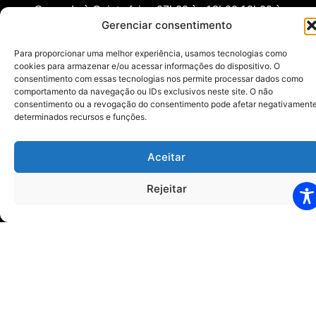
Segunda à Quinta-feira: 07h00 às 12h00 13h00 às
Gerenciar consentimento
17h00
Sexta-feira: 07h00 às 12h00 – 13h00 às 16h00
Para proporcionar uma melhor experiência, usamos tecnologias como
cookies para armazenar e/ou acessar informações do dispositivo. O
consentimento com essas tecnologias nos permite processar dados como
Visitas:
comportamento da navegação ou IDs exclusivos neste site. O não
consentimento ou a revogação do consentimento pode afetar negativament
13h00 às 16h00 – 04 pessoas
determinados recursos e funções.
20h00 às 21h00 – 02 pessoas
Aceitar
Sede
Avenida São Paulo, 340,
Rejeitar
Vila Brasil Cesário Lange – SP
CEP 18.287-040
Tel.: (15) 3246-1410
BHCL – Todos os direitos reservados.