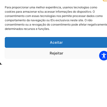
Para proporcionar uma melhor experiência, usamos tecnologias como
Horários
cookies para armazenar e/ou acessar informações do dispositivo. O
Segunda à Quinta-feira: 07h00 às 12h00 13h00 às
consentimento com essas tecnologias nos permite processar dados como
comportamento da navegação ou IDs exclusivos neste site. O não
17h00
consentimento ou a revogação do consentimento pode afetar negativament
determinados recursos e funções.
Sexta-feira: 07h00 às 12h00 – 13h00 às 16h00
Visitas:
Aceitar
13h00 às 16h00 – 04 pessoas
Rejeitar
20h00 às 21h00 – 02 pessoas
Sede
Avenida São Paulo, 340,
Vila Brasil Cesário Lange – SP
CEP 18.287-040
Tel.: (15) 3246-1410