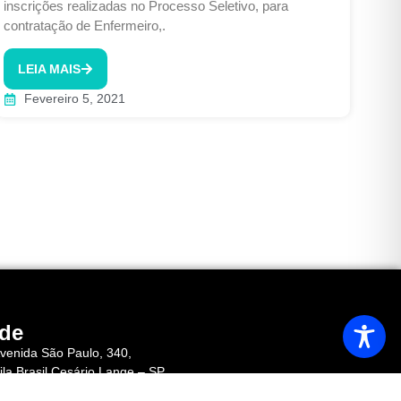
inscrições realizadas no Processo Seletivo, para
contratação de Enfermeiro,.
LEIA MAIS
Fevereiro 5, 2021
de
venida São Paulo, 340,
ila Brasil Cesário Lange – SP
EP 18.287-040