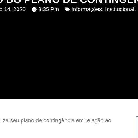
o 14, 2020
3:35 Pm
Informações
,
Institucional
,
liza seu plano de contingência em relação ao