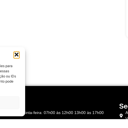
ies para
 essas
ção ou IDs
nto pode
rários
Se
Segunda à Quinta-feira: 07h00 às 12h00 13h00 às 17h00
A
V
Sexta-feira: 07h00 às 12h00 – 13h00 às 16h00
C