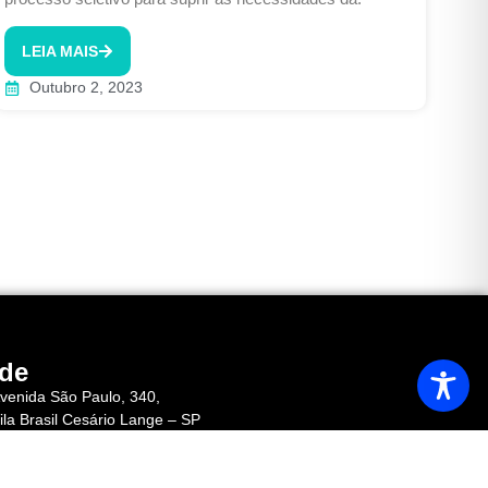
LEIA MAIS
Outubro 2, 2023
de
venida São Paulo, 340,
ila Brasil Cesário Lange – SP
EP 18.287-040
el.: (15) 3246-1410