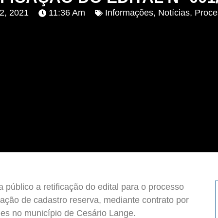
22, 2021
11:36 Am
Informações
,
Notícias
,
Proce
 público a retificação do edital para o processo
ação de cadastro reserva, mediante contrato por
es no município de Cesário Lange.