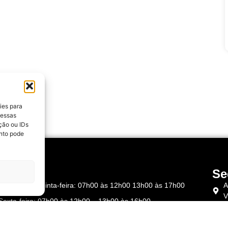
ies para
 essas
ção ou IDs
nto pode
rários
Se
Segunda à Quinta-feira: 07h00 às 12h00 13h00 às 17h00
A
V
Sexta-feira: 07h00 às 12h00 – 13h00 às 16h00
C
tas:
T