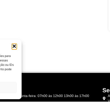
ies para
 essas
ção ou IDs
nto pode
rários
Se
Segunda à Quinta-feira: 07h00 às 12h00 13h00 às 17h00
A
V
Sexta-feira: 07h00 às 12h00 – 13h00 às 16h00
C