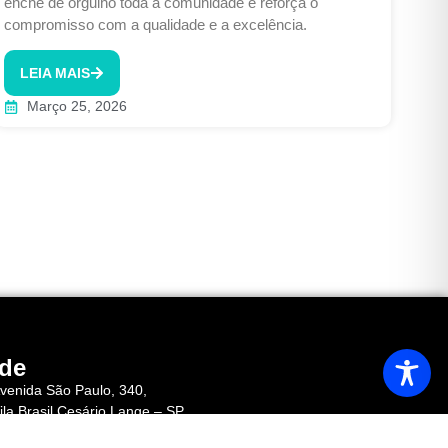
enche de orgulho toda a comunidade e reforça o
compromisso com a qualidade e a excelência.
LEIA MAIS
Março 25, 2026
de
venida São Paulo, 340,
ila Brasil Cesário Lange – SP
EP 18.287-040