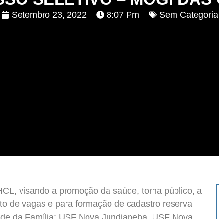
Setembro 23, 2022
8:07 Pm
Sem Categoria
HCL, visando a promoção da saúde, torna público, a
to de vagas e para formação de cadastro reserva
úde da Família: USF Nova Jundiapeba, USF Nova