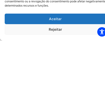
consentimento ou a revogação do consentimento pode afetar negativament
determinados recursos e funções.
Aceitar
Rejeitar
ERRATA AO EDITAL DE PROCESSO SELETIVO
006/2026
A BENEFICÊNCIA HOSPITALAR DE CESÁRIO LANGE –
BHCL, Organização Social responsável pela gestão da
Unidade de Pronto Atendimento – UPA Teresópolis, no
Município de Betim/MG,.
LEIA MAIS
Junho 5, 2026