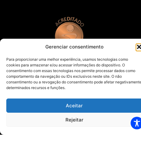
Gerenciar consentimento
Para proporcionar uma melhor experiência, usamos tecnologias como
cookies para armazenar e/ou acessar informações do dispositivo. O
consentimento com essas tecnologias nos permite processar dados como
Horários
comportamento da navegação ou IDs exclusivos neste site. O não
consentimento ou a revogação do consentimento pode afetar negativament
Segunda à Quinta-feira: 07h00 às 12h00 13h00 às
determinados recursos e funções.
17h00
Sexta-feira: 07h00 às 12h00 – 13h00 às 16h00
Aceitar
Visitas:
Rejeitar
13h00 às 16h00 – 04 pessoas
20h00 às 21h00 – 02 pessoas