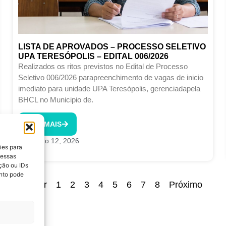
LISTA DE APROVADOS – PROCESSO SELETIVO
UPA TERESÓPOLIS – EDITAL 006/2026
Realizados os ritos previstos no Edital de Processo
Seletivo 006/2026 parapreenchimento de vagas de inicio
imediato para unidade UPA Teresópolis, gerenciadapela
BHCL no Municipio de.
LEIA MAIS
Junho 12, 2026
ies para
 essas
ção ou IDs
nto pode
Voltar
1
2
3
4
5
6
7
8
Próximo