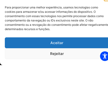
Para proporcionar uma melhor experiência, usamos tecnologias como
Horários
cookies para armazenar e/ou acessar informações do dispositivo. O
Segunda à Quinta-feira: 07h00 às 12h00 13h00 às
consentimento com essas tecnologias nos permite processar dados como
comportamento da navegação ou IDs exclusivos neste site. O não
17h00
consentimento ou a revogação do consentimento pode afetar negativament
determinados recursos e funções.
Sexta-feira: 07h00 às 12h00 – 13h00 às 16h00
Visitas:
Aceitar
13h00 às 16h00 – 04 pessoas
Rejeitar
20h00 às 21h00 – 02 pessoas
Sede
Avenida São Paulo, 340,
Vila Brasil Cesário Lange – SP
CEP 18.287-040
Tel.: (15) 3246-1410