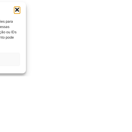
ies para
 essas
ção ou IDs
nto pode
SOBRE NÓS
SOBRE A BENE
CESÁRIO LAN
A Beneficência Hospitalar de